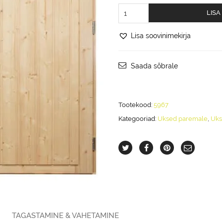
TOPELTUKS,
LISA
Paremale,
täis
Lisa soovinimekirja
paneel,
14x18
-
Saada sõbrale
1300x1778mm
kogus
Tootekood:
5967
Kategooriad:
Uksed paremale
,
Uks
TAGASTAMINE & VAHETAMINE