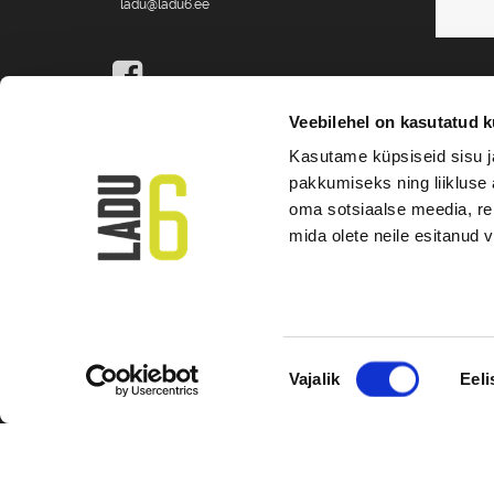
ladu@ladu6.ee
Veebilehel on kasutatud k
Kasutame küpsiseid sisu j
pakkumiseks ning liikluse 
All rights reserved . LADU6
oma sotsiaalse meedia, re
mida olete neile esitanud
TERMS
Nõusoleku
Vajalik
Eeli
valik