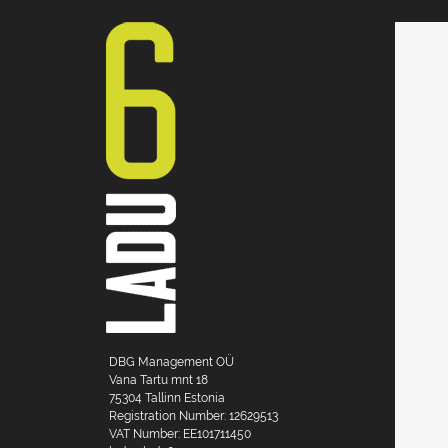
DBG Management OÜ
Vana Tartu mnt 18
75304 Tallinn Estonia
Registration Number: 12629513
VAT Number: EE101711450