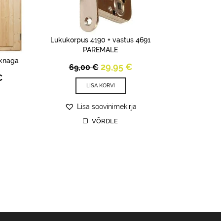
Lukukorpus 4190 + vastus 4691
PAREMALE
aknaga
Original
Current
29,95
€
69,00
€
price
price
Price
€
was:
is:
range:
LISA KORVI
69,00 €.
29,95 €.
499,00 €
through
Lisa soovinimekirja
699,00 €
VÕRDLE