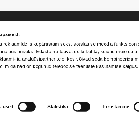
üpsiseid.
a reklaamide isikupärastamiseks, sotsiaalse meedia funktsiooni
analüüsimiseks. Edastame teavet selle kohta, kuidas meie saiti 
klaami- ja analüüsipartneritele, kes võivad seda kombineerida 
 või mida nad on kogunud teiepoolse teenuste kasutamise käigus.
 OF SALE
stused
Statistika
Turustamine