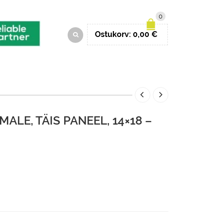
0
Ostukorv:
0,00
€
ALE, TÄIS PANEEL, 14×18 –