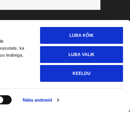
LUBA KÕIK
de
kasutate, ka
LUBA VALIK
muu teabega,
KEELDU
Võta meiega ühendust
Näita andmeid
OPEN
CHATY