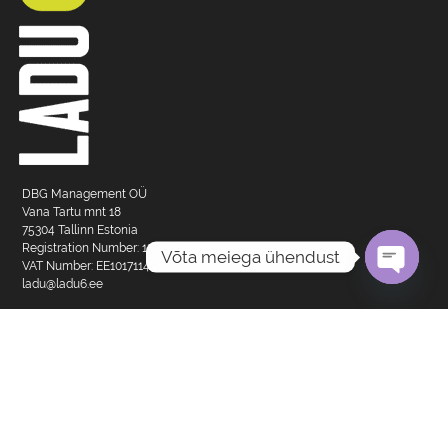
DBG Management OÜ
Vana Tartu mnt 18
75304 Tallinn Estonia
Registration Number: 12629513
Võta meiega ühendust
VAT Number: EE101711450
ladu@ladu6.ee
OPEN
CHATY