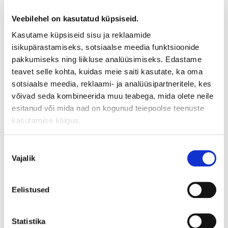
vahel 42 mm kokkupressitud mineraalvillakiht/EPS. Kõigil
Veebilehel on kasutatud küpsiseid.
meie ustel on õhutuspilu tuuleisolatsiooni tagamiseks.
Kasutame küpsiseid sisu ja reklaamide
Toodame viis mudelit (täispaneel, väike teemandikujuline
isikupärastamiseks, sotsiaalse meedia funktsioonide
aken, pool klaasiga, kolme klaasiga ja täisklaas) kaheksa
pakkumiseks ning liikluse analüüsimiseks. Edastame
suurust:
teavet selle kohta, kuidas meie saiti kasutate, ka oma
sotsiaalse meedia, reklaami- ja analüüsipartneritele, kes
8 x 18 – 788 x 1778 mm (ukseava 700×1706 mm)
võivad seda kombineerida muu teabega, mida olete neile
8 x 19 – 788 x 1878 mm (ukseava 700×1806 mm)
esitanud või mida nad on kogunud teiepoolse teenuste
8 x 20 – 788 x 1978 mm (ukseava 700×1906 mm)
kasutamise käigus.
8 x 21 – 788 x 2078 mm (ukseava 700×2006 mm)
9 x 19 – 888 x 1878 mm (ukseava 800×1806 mm)
Nõusoleku
Vajalik
valik
9 x 20 – 888 x 1978 mm (ukseava 800×1906 mm)
9 x 21 – 888 x 2078 mm (ukseava 800×2006 mm)
Eelistused
10 x 21 – 988 x 2078 mm (ukseava 900×2006 mm)
Saame uksi valmistada mitmete erinevate lukkudega, kuid
valdavalt kasutame 4190 Abloy analooglukku.
Statistika