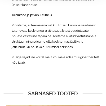
ühiselt lahenduse.
Keskkond ja jätkusuutlikkus
Kinnitame, et teeme enamat kui lihtsalt Euroopa seadusest
tulenevate keskkonda ja jätkusuutlikkust puudutavate
nõuete vastavuse tagamine. Toetame avatud vastutusahela
struktuuri ning püüame olla keskkonnasäästliku ja
jätkusuutliku poliitika elluviimisel esirinnas.
Küsige vajaduse korral meilt või meie edasimüügipartneritelt
nõu ja abi.
SARNASED TOOTED