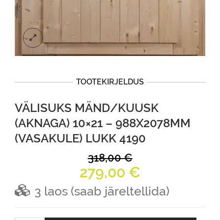
TOOTEKIRJELDUS
VÄLISUKS MÄND/KUUSK
(AKNAGA) 10×21 – 988X2078MM
(VASAKULE) LUKK 4190
318,00
€
Original
Current
279,00
€
price
price
3 laos (saab järeltellida)
was:
is:
318,00 €.
279,00 €.