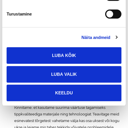
Ukseraam on valmistatud 44 x 92 profiilist ning ukseraami
küljed ja siinid on valmistatud 42 x 115 mm profiilidest, mis on
Turustamine
kinnitatud tüüblite ja keskkonnasäästliku liimiga. Paneelid on
enamasti valmistatud 12 x 121 STV-profiilidest ja kinnitatud
naeltega. Voodrilauad on ka sees – kokku paksus on 42mm +
Näita andmeid
12mm + 12mm = 66mm.
Meie puituksed on varustatud kolme metallist hingega.
LUBA KÕIK
Puituksed on paigaldusvalmis, kuid neid tuleb kaitseks
ilmastiku ja päikese eest viimistleda laki, värvi või
LUBA VALIK
samalaadse kaitsekihiga. Tihtipeale soovitatakse uks
paigaldada maja küljele, mitte otsese päikesevalguse kätte.
KEELDU
Kvaliteet ja garantii
Kinnitame, et kasutame suurima väärtuse tagamiseks
tippkvaliteediga materjale ning tehnoloogiat. Teavitage meid
esinevatest tõrgetest: vahetame välja kas osa uksest või kogu
ukse ja leiame mis tahes tekkida võivatele probleemidele