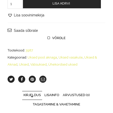
Välisuks
LISA KORVI
Mänd/Kuusk
(aknaga)
Lisa soovinimekirja
10x21
-
988x2078mm
Saada sõbrale
(vasakule)
lukk
VÕRDLE
4190
kogus
Tootekood:
3987
Kategooriad:
Uksed pool aknaga
,
Uksed vasakule
,
Uksed &
Aknad
,
Uksed
,
Välisuksed
,
Ühekordsed uksed
KIRJELDUS
LISAINFO
ARVUSTUSED (0)
TAGASTAMINE & VAHETAMINE