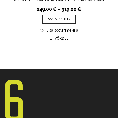
PUIDUST TERRASSIUKS MÄND/KUUSK (täis klaas)
Price
249,00
€
–
319,00
€
range:
249,00 €
VAATA TOOTEID
through
319,00 €
Lisa soovinimekirja
VÕRDLE