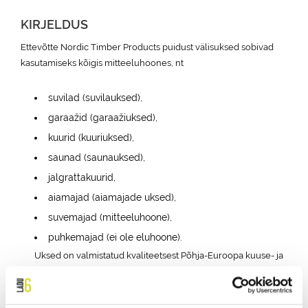
KIRJELDUS
Ettevõtte Nordic Timber Products puidust välisuksed sobivad
kasutamiseks kõigis mitteeluhoones, nt
suvilad (suvilauksed),
garaažid (garaažiuksed),
kuurid (kuuriuksed),
saunad (saunauksed),
jalgrattakuurid,
aiamajad (aiamajade uksed),
suvemajad (mitteeluhoone),
puhkemajad (ei ole eluhoone).
Uksed on valmistatud kvaliteetsest Põhja-Euroopa kuuse- ja
männipuidust. Kasutame alati 12 mm jämedust topeltklaasi.
Meie paneelid on 12 mm jämedused ja nende
isolatsioonivõime on hea. Lisaks on sise- ja välispaneeli